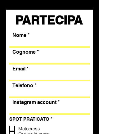
PARTECIPA
Nome
Cognome
Email
Telefono
Instagram account
R
SPOT PRATICATO
*
e
q
Motocross
u
Enduro in moto
i