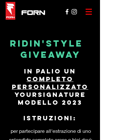
Ridin'style
Giveaway
in palio un
completo
personalizzato
yoursignature
modello 2023
istruzioni:
per partecipare all'estrazione di uno
splendido completo cross o bici devi: