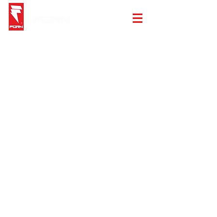
Store
/
Toto